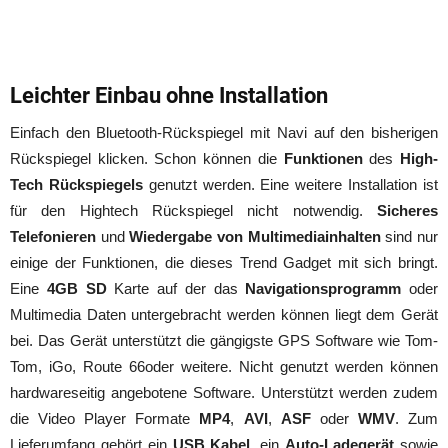
Leichter Einbau ohne Installation
Einfach den Bluetooth-Rückspiegel mit Navi auf den bisherigen
Rückspiegel klicken. Schon können die
Funktionen
des
High-
Tech Rückspiegels
genutzt werden. Eine weitere Installation ist
für den Hightech Rückspiegel nicht notwendig.
Sicheres
Telefonieren
und
Wiedergabe von Multimediainhalten
sind nur
einige der Funktionen, die dieses Trend Gadget mit sich bringt.
Eine
4GB SD
Karte auf der das
Navigationsprogramm
oder
Multimedia Daten untergebracht werden können liegt dem Gerät
bei. Das Gerät unterstützt die gängigste GPS Software wie Tom-
Tom, iGo, Route 66oder weitere. Nicht genutzt werden können
hardwareseitig angebotene Software. Unterstützt werden zudem
die Video Player Formate
MP4
,
AVI
,
ASF
oder
WMV
. Zum
Lieferumfang gehört ein
USB Kabel
, ein
Auto-Ladegerät
sowie