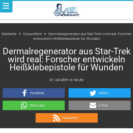
Startseite
Gesundheit
Dermalregenerator aus Star-Trek wird real: Forscher
entwickeln Heißklebepistole für Wunden
Dermalregenerator aus Star-Trek
wird real: Forscher entwickeln
Heißklebepistole für Wunden
.
:
Facebook
Twitter
WhatsApp
E-Mail
Newsletter