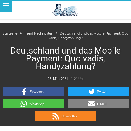
Startseite
Trend Nachrichten
Deutschland und das Mobile Payment: Quo
vadis, Handyzahlung?
Deutschland und das Mobile
Payment: Quo vadis,
Handyzahlung?
.
:
Facebook
Twitter
WhatsApp
E-Mail
Newsletter