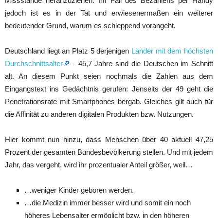
Missstände heranzuziehen. Im Fall des Bezahlens per Handy
jedoch ist es in der Tat und erwiesenermaßen ein weiterer
bedeutender Grund, warum es schleppend vorangeht.
Deutschland liegt an Platz 5 derjenigen
Länder mit dem höchsten
Durchschnittsalter
– 45,7 Jahre sind die Deutschen im Schnitt
alt. An diesem Punkt seien nochmals die Zahlen aus dem
Eingangstext ins Gedächtnis gerufen: Jenseits der 49 geht die
Penetrationsrate mit Smartphones bergab. Gleiches gilt auch für
die Affinität zu anderen digitalen Produkten bzw. Nutzungen.
Hier kommt nun hinzu, dass Menschen über 40 aktuell 47,25
Prozent der gesamten Bundesbevölkerung stellen. Und mit jedem
Jahr, das vergeht, wird ihr prozentualer Anteil größer, weil…
…weniger Kinder geboren werden.
…die Medizin immer besser wird und somit ein noch
höheres Lebensalter ermöglicht bzw. in den höheren