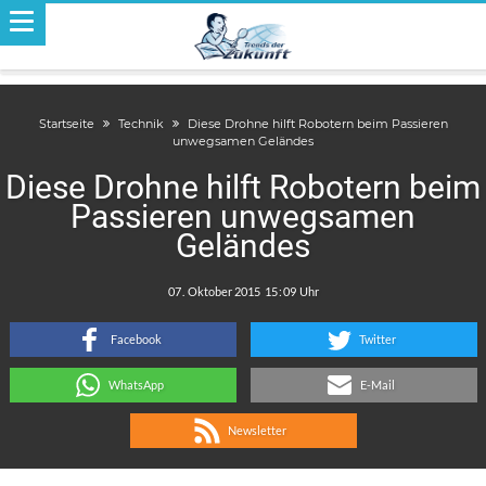
Startseite
Technik
Diese Drohne hilft Robotern beim Passieren
unwegsamen Geländes
Diese Drohne hilft Robotern beim
Passieren unwegsamen
Geländes
.
:
Facebook
Twitter
WhatsApp
E-Mail
Newsletter