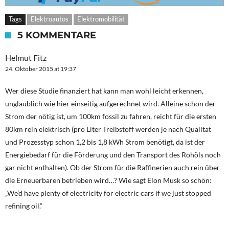
Tags
Elektroautos
Elektromobilität
5 KOMMENTARE
Helmut Fitz
24. Oktober 2015 at 19:37
Wer diese Studie finanziert hat kann man wohl leicht erkennen,
unglaublich wie hier einseitig aufgerechnet wird. Alleine schon der
Strom der nötig ist, um 100km fossil zu fahren, reicht für die ersten
80km rein elektrisch (pro Liter Treibstoff werden je nach Qualität
und Prozesstyp schon 1,2 bis 1,8 kWh Strom benötigt, da ist der
Energiebedarf für die Förderung und den Transport des Rohöls noch
gar nicht enthalten). Ob der Strom für die Raffinerien auch rein über
die Erneuerbaren betrieben wird…? Wie sagt Elon Musk so schön:
„We’d have plenty of electricity for electric cars if we just stopped
refining oil.“