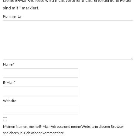
Deine E-Mail-Adresse wird nicht veröffentlicht.
Erforderliche Felder
sind mit
*
markiert.
Kommentar
Name
*
E-Mail
*
Website
Meinen Namen, meine E-Mail-Adresse und meine Website in diesem Browser
speichern, bis ich wieder kommentiere.