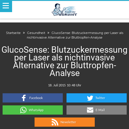
Startseite
Gesundheit
GlucoSense: Blutzuckermessung per Laser als
nichtinvasive Alternative zur Bluttropfen-Analyse
GlucoSense: Blutzuckermessung
per Laser als nichtinvasive
Alternative zur Bluttropfen-
Analyse
.
:
Facebook
Twitter
WhatsApp
E-Mail
Newsletter