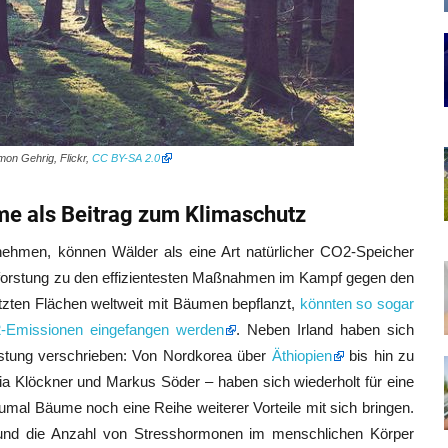
imon Gehrig, Flickr,
CC BY-SA 2.0
me als Beitrag zum Klimaschutz
men, können Wälder als eine Art natürlicher CO2-Speicher
ufforstung zu den effizientesten Maßnahmen im Kampf gegen den
tzten Flächen weltweit mit Bäumen bepflanzt,
könnten so sogar
O2-Emissionen eingefangen werden
. Neben Irland haben sich
rstung verschrieben: Von Nordkorea über
Äthiopien
bis hin zu
lia Klöckner und Markus Söder – haben sich wiederholt für eine
mal Bäume noch eine Reihe weiterer Vorteile mit sich bringen.
n und die Anzahl von Stresshormonen im menschlichen Körper