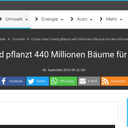
Umwelt
Energie
Auto
Mehr
eite
Umwelt
Grüne Insel: Irland pflanzt 440 Millionen Bäume für den Klima
and pflanzt 440 Millionen Bäume fü
.
:
Facebook
Twitter
WhatsApp
E-Mail
Newsletter
Pfeiltasten