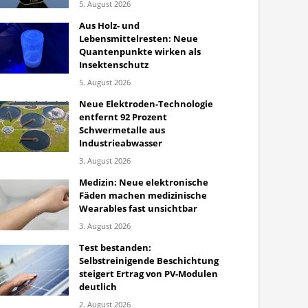
5. August 2026
Aus Holz- und
Lebensmittelresten: Neue
Quantenpunkte wirken als
Insektenschutz
5. August 2026
Neue Elektroden-Technologie
entfernt 92 Prozent
Schwermetalle aus
Industrieabwasser
3. August 2026
Medizin: Neue elektronische
Fäden machen medizinische
Wearables fast unsichtbar
3. August 2026
Test bestanden:
Selbstreinigende Beschichtung
steigert Ertrag von PV-Modulen
deutlich
2. August 2026