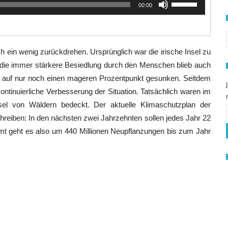
00:00
Hoch/Runter
benutzen,
S
um
die
ein wenig zurückdrehen. Ursprünglich war die irische Insel zu
Lautstärke
zu
die immer stärkere Besiedlung durch den Menschen blieb auch
regeln.
t auf nur noch einen mageren Prozentpunkt gesunken. Seitdem
kontinuierliche Verbesserung der Situation. Tatsächlich waren im
el von Wäldern bedeckt. Der aktuelle Klimaschutzplan der
chreiben: In den nächsten zwei Jahrzehnten sollen jedes Jahr 22
mt geht es also um 440 Millionen Neupflanzungen bis zum Jahr