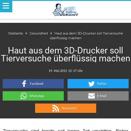
Startseite
Gesundheit
Haut aus dem 3D-Drucker soll Tierversuche
überflüssig machen
Haut aus dem 3D-Drucker soll
Tierversuche überflüssig machen
.
:
Facebook
Twitter
WhatsApp
E-Mail
Newsletter
Tierversuche sind bereits seit langer Zeit umstritten. Bisher