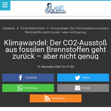
Startseite
Trend Nachrichten
Klimawandel: Der CO2-Ausstoß aus fossilen
Brennstoffen geht zurück – aber nicht genug
Klimawandel: Der CO2-Ausstoß
aus fossilen Brennstoffen geht
zurück – aber nicht genug
.
:
Facebook
Twitter
WhatsApp
E-Mail
Newsletter