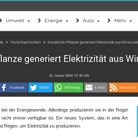
Umwelt
Energie
Auto
Mehr
ite
Trend Nachrichten
Künstliche Pflanze generiert Elektrizität aus Wind u
lanze generiert Elektrizität aus 
.
:
Facebook
Twitter
WhatsApp
E-Mail
Newsletter
 bei der Energiewende. Allerdings produzieren sie in der Regel
 nicht immer verfügbar ist. Ein neues System, das in eine Art
d Regen, um Elektrizität zu produzieren.