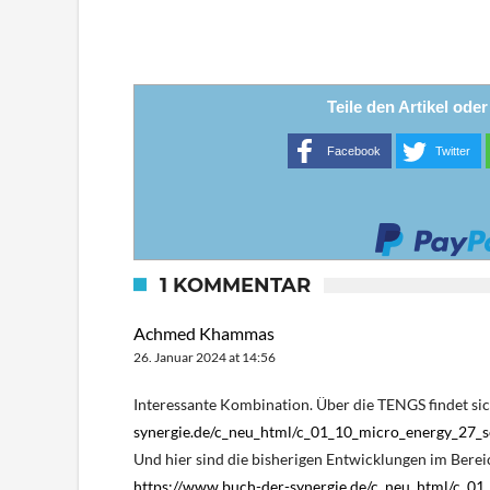
Teile den Artikel ode
Facebook
Twitter
1 KOMMENTAR
Achmed Khammas
26. Januar 2024 at 14:56
Interessante Kombination. Über die TENGS findet si
synergie.de/c_neu_html/c_01_10_micro_energy_27_sc
Und hier sind die bisherigen Entwicklungen im Ber
https://www.buch-der-synergie.de/c_neu_html/c_0