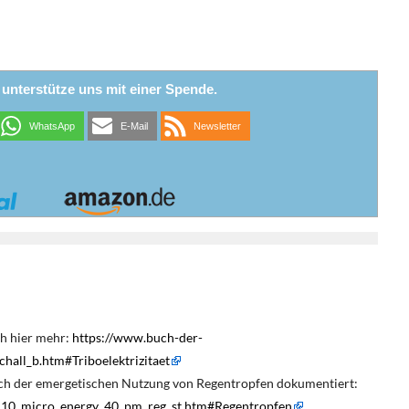
r unterstütze uns mit einer Spende.
WhatsApp
E-Mail
Newsletter
ch hier mehr:
https://www.buch-der-
hall_b.htm#Triboelektrizitaet
eich der emergetischen Nutzung von Regentropfen dokumentiert:
1_10_micro_energy_40_pm_reg_st.htm#Regentropfen