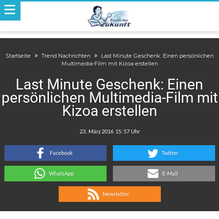
Startseite
Trend Nachrichten
Last Minute Geschenk: Einen persönlichen
Multimedia-Film mit Kizoa erstellen
Last Minute Geschenk: Einen
persönlichen Multimedia-Film mit
Kizoa erstellen
.
:
Facebook
Twitter
WhatsApp
E-Mail
Newsletter