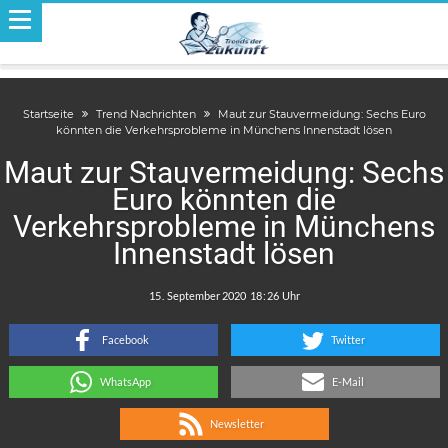
Startseite
Trend Nachrichten
Maut zur Stauvermeidung: Sechs Euro
könnten die Verkehrsprobleme in Münchens Innenstadt lösen
Maut zur Stauvermeidung: Sechs
Euro könnten die
Verkehrsprobleme in Münchens
Innenstadt lösen
.
:
Facebook
Twitter
WhatsApp
E-Mail
Newsletter