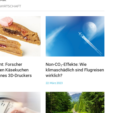
 WIRTSCHAFT
t: Forscher
Non-CO₂-Effekte: Wie
ren Käsekuchen
klimaschädlich sind Flugreisen
eines 3D-Druckers
wirklich?
22. März 2023