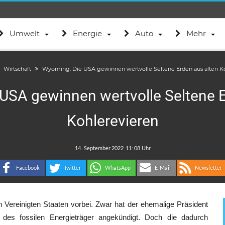
Umwelt
Energie
Auto
Mehr
Wirtschaft
Wyoming: Die USA gewinnen wertvolle Seltene Erden aus alten K
USA gewinnen wertvolle Seltene E
Kohlerevieren
.
:
Facebook
Twitter
WhatsApp
E-Mail
Newsletter
 Vereinigten Staaten vorbei. Zwar hat der ehemalige Präsident
es fossilen Energieträger angekündigt. Doch die dadurch