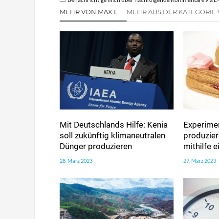
MEHR VON MAX L.
MEHR AUS DER KATEGORIE
Mit Deutschlands Hilfe: Kenia
Experimen
soll zukünftig klimaneutralen
produzie
Dünger produzieren
mithilfe 
28. März 2023
27. März 2023