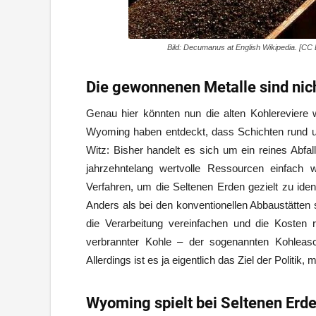
Bild: Decumanus at English Wikipedia. [CC 
Die gewonnenen Metalle sind nich
Genau hier könnten nun die alten Kohlerevier
Wyoming haben entdeckt, dass Schichten rund um
Witz: Bisher handelt es sich um ein reines Abfal
jahrzehntelang wertvolle Ressourcen einfach
Verfahren, um die Seltenen Erden gezielt zu ident
Anders als bei den konventionellen Abbaustätten s
die Verarbeitung vereinfachen und die Kosten 
verbrannter Kohle – der sogenannten Kohleasc
Allerdings ist es ja eigentlich das Ziel der Politik,
Wyoming spielt bei Seltenen Erde