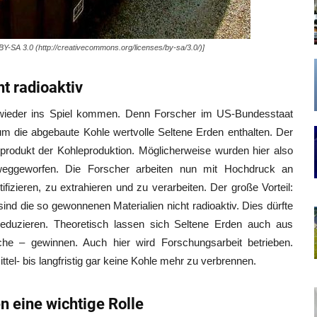
BY-SA 3.0 (http://creativecommons.org/licenses/by-sa/3.0/)]
t radioaktiv
e wieder ins Spiel kommen. Denn Forscher im US-Bundesstaat
 die abgebaute Kohle wertvolle Seltene Erden enthalten. Der
lprodukt der Kohleproduktion. Möglicherweise wurden hier also
 weggeworfen. Die Forscher arbeiten nun mit Hochdruck an
ifizieren, zu extrahieren und zu verarbeiten. Der große Vorteil:
ind die so gewonnenen Materialien nicht radioaktiv. Dies dürfte
reduzieren. Theoretisch lassen sich Seltene Erden auch aus
he – gewinnen. Auch hier wird Forschungsarbeit betrieben.
 mittel- bis langfristig gar keine Kohle mehr zu verbrennen.
n eine wichtige Rolle