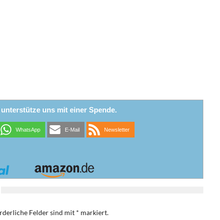
r unterstütze uns mit einer Spende.
WhatsApp
E-Mail
Newsletter
rderliche Felder sind mit
*
markiert.