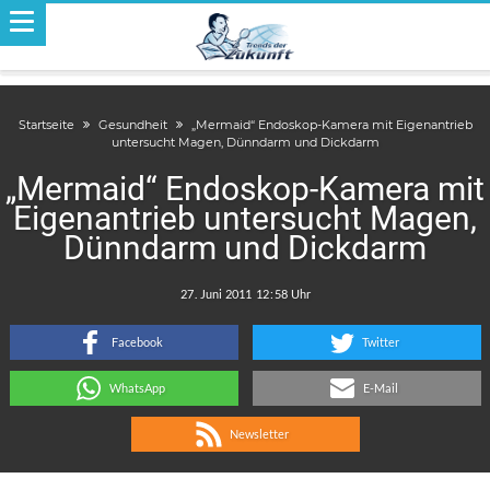
Startseite
Gesundheit
„Mermaid“ Endoskop-Kamera mit Eigenantrieb
untersucht Magen, Dünndarm und Dickdarm
„Mermaid“ Endoskop-Kamera mit
Eigenantrieb untersucht Magen,
Dünndarm und Dickdarm
.
:
Facebook
Twitter
WhatsApp
E-Mail
Newsletter