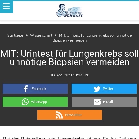
Startseite
Wissenschaft
MIT: Urintest für Lungenkrebs soll unnötige
Biopsien vermeiden
MIT: Urintest für Lungenkrebs soll
unnötige Biopsien vermeiden
.
:
Facebook
Twitter
WhatsApp
E-Mail
Newsletter
Bei der Behandlung von Lungenkrebs ist der Faktor Zeit von