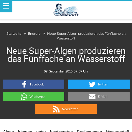
Startseite
Energie
Neue Super-Algen produzieren das Fünffache an
Wasserstoff
Neue Super-Algen produzieren
das Fünffache an Wasserstoff
.
:
Facebook
Twitter
WhatsApp
E-Mail
Newsletter
Algen können unter bestimmten Bedingungen Wasserstoff