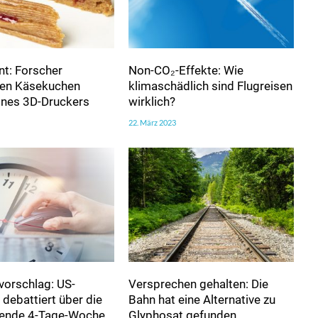
t: Forscher
Non-CO₂-Effekte: Wie
ren Käsekuchen
klimaschädlich sind Flugreisen
eines 3D-Druckers
wirklich?
22. März 2023
vorschlag: US-
Versprechen gehalten: Die
debattiert über die
Bahn hat eine Alternative zu
htende 4-Tage-Woche
Glyphosat gefunden