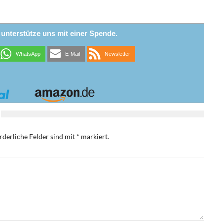
r unterstütze uns mit einer Spende.
WhatsApp
E-Mail
Newsletter
rderliche Felder sind mit
*
markiert.