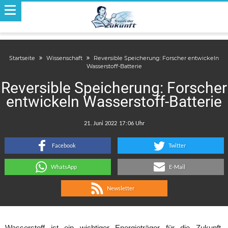
Startseite
Wissenschaft
Reversible Speicherung: Forscher entwickeln
Wasserstoff-Batterie
Reversible Speicherung: Forscher
entwickeln Wasserstoff-Batterie
.
:
Facebook
Twitter
WhatsApp
E-Mail
Newsletter
Wasserstoff ist ein wichtiger Energieträger für die Zukunft.