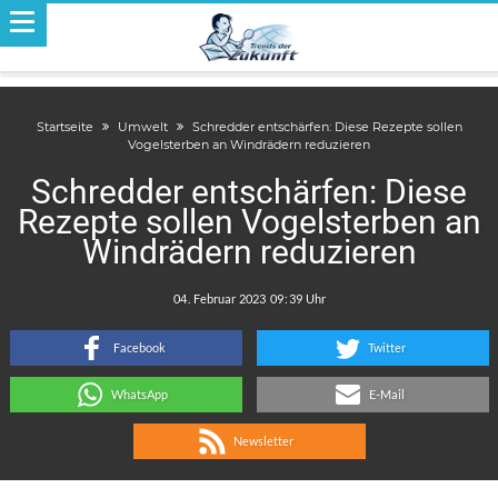
Startseite
Umwelt
Schredder entschärfen: Diese Rezepte sollen
Vogelsterben an Windrädern reduzieren
Schredder entschärfen: Diese
Rezepte sollen Vogelsterben an
Windrädern reduzieren
.
:
Facebook
Twitter
WhatsApp
E-Mail
Newsletter