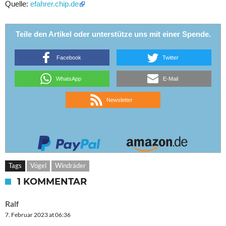
Quelle:
efahrer.chip.de
Teile den Artikel oder unterstütze uns mit einer Spende.
Facebook
Twitter
WhatsApp
E-Mail
Newsletter
Tags
Vögel
Windräder
1 KOMMENTAR
Ralf
7. Februar 2023 at 06:36