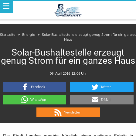
Startseite
Energie
Solar-Bushaltestelle erzeugt genug Strom für ein ganzes
Haus
Solar-Bushaltestelle erzeugt
genug Strom für ein ganzes Haus
.
:
Facebook
Twitter
WhatsApp
E-Mail
Newsletter
Die Stadt London machte kürzlich einen weiteren Schritt in