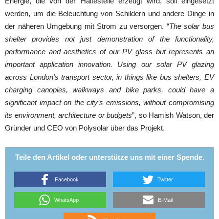
Energie, die von der Haltestelle erzeugt wird, soll eingesetzt
werden, um die Beleuchtung von Schildern und andere Dinge in
der näheren Umgebung mit Strom zu versorgen. “
The solar bus
shelter provides not just demonstration of the functionality,
performance and aesthetics of our PV glass but represents an
important application innovation. Using our solar PV glazing
across London’s transport sector, in things like bus shelters, EV
charging canopies, walkways and bike parks, could have a
significant impact on the city’s emissions, without compromising
its environment, architecture or budgets
”, so Hamish Watson, der
Gründer und CEO von Polysolar über das Projekt.
Teile den Artikel oder unterstütze uns mit einer Spende.
Facebook
Twitter
WhatsApp
E-Mail