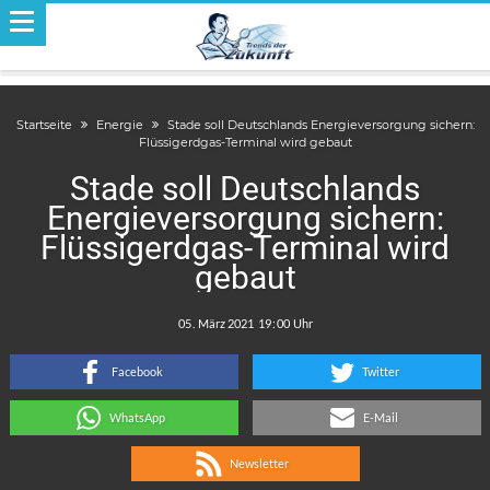
Startseite
Energie
Stade soll Deutschlands Energieversorgung sichern:
Flüssigerdgas-Terminal wird gebaut
Stade soll Deutschlands
Energieversorgung sichern:
Flüssigerdgas-Terminal wird
gebaut
.
:
Facebook
Twitter
WhatsApp
E-Mail
Newsletter