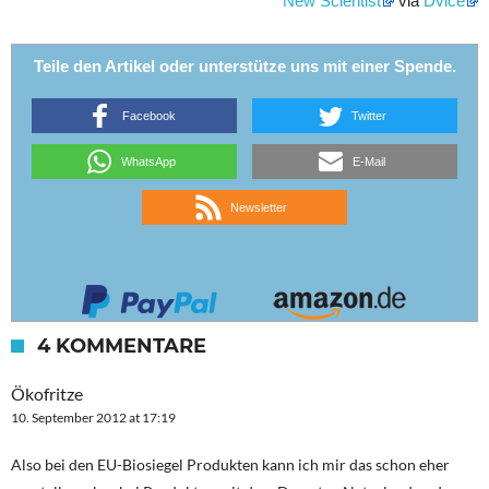
New Scientist
via
Dvice
Teile den Artikel oder unterstütze uns mit einer Spende.
Facebook
Twitter
WhatsApp
E-Mail
Newsletter
4 KOMMENTARE
Ökofritze
10. September 2012 at 17:19
Also bei den EU-Biosiegel Produkten kann ich mir das schon eher