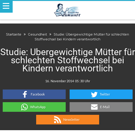
Startseite
Gesundheit
Studie: Übergewichtige Mütter für schlechten
Stoffwechsel bei Kindern verantwortlich
Studie: Übergewichtige Mütter für
schlechten Stoffwechsel bei
Kindern verantwortlich
.
:
Facebook
Twitter
WhatsApp
E-Mail
Newsletter