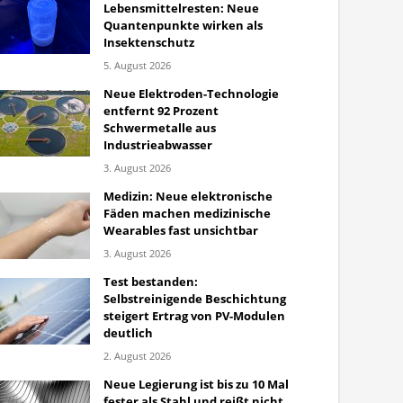
Lebensmittelresten: Neue
Quantenpunkte wirken als
Insektenschutz
5. August 2026
Neue Elektroden-Technologie
entfernt 92 Prozent
Schwermetalle aus
Industrieabwasser
3. August 2026
Medizin: Neue elektronische
Fäden machen medizinische
Wearables fast unsichtbar
3. August 2026
Test bestanden:
Selbstreinigende Beschichtung
steigert Ertrag von PV-Modulen
deutlich
2. August 2026
Neue Legierung ist bis zu 10 Mal
fester als Stahl und reißt nicht