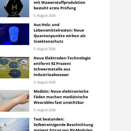
mit Wasserstoffproduktion
besteht erste Prüfung
5. August 2026
Aus Holz- und
Lebensmittelresten: Neue
Quantenpunkte wirken als
Insektenschutz
5. August 2026
Neue Elektroden-Technologie
entfernt 92 Prozent
Schwermetalle aus
Industrieabwasser
3. August 2026
Medizin: Neue elektronische
Fäden machen medizinische
Wearables fast unsichtbar
3. August 2026
Test bestanden:
Selbstreinigende Beschichtung
steigert Ertrag von PV-Modulen