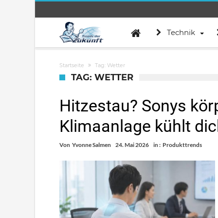
Technik
Startseite
Tag: Wetter
TAG: WETTER
Hitzestau? Sonys kör
Klimaanlage kühlt dic
Von
Yvonne Salmen
24. Mai 2026
in :
Produkttrends