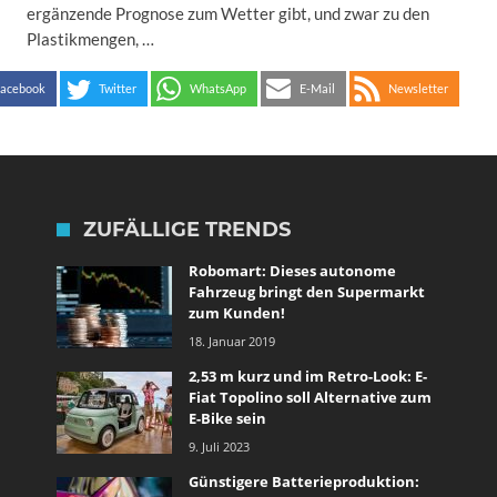
ergänzende Prognose zum Wetter gibt, und zwar zu den
Plastikmengen, …
acebook
Twitter
WhatsApp
E-Mail
Newsletter
ZUFÄLLIGE TRENDS
Robomart: Dieses autonome
Fahrzeug bringt den Supermarkt
zum Kunden!
18. Januar 2019
2,53 m kurz und im Retro-Look: E-
Fiat Topolino soll Alternative zum
E-Bike sein
9. Juli 2023
Günstigere Batterieproduktion: