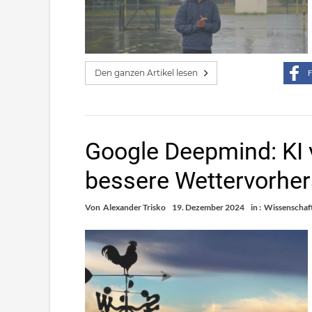
Den ganzen Artikel lesen
F
Google Deepmind: KI v
bessere Wettervorhe
Von
Alexander Trisko
19. Dezember 2024
in :
Wissenschaf