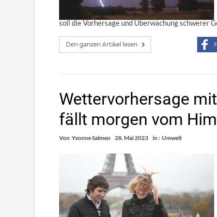
soll die Vorhersage und Überwachung schwerer G
Den ganzen Artikel lesen
F
Wettervorhersage mit 
fällt morgen vom Hi
Von
Yvonne Salmen
28. Mai 2023
in :
Umwelt