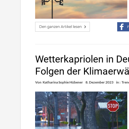
Den ganzen Artikel lesen
F
Wetterkapriolen in D
Folgen der Klimaerw
Von
Katharina Sophie Hübener
8. Dezember 2023
in :
Tren