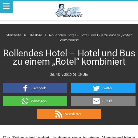
Startseite
Lifestyle
Rollendes Hotel – Hotel und Bus zu einem „Rotel“
kombiniert
Rollendes Hotel – Hotel und Bus
zu einem „Rotel“ kombiniert
.
:
Facebook
Twitter
WhatsApp
E-Mail
Newsletter
Die Zeiten sind vorbei, in denen man in einen AbenteuerUrlaub