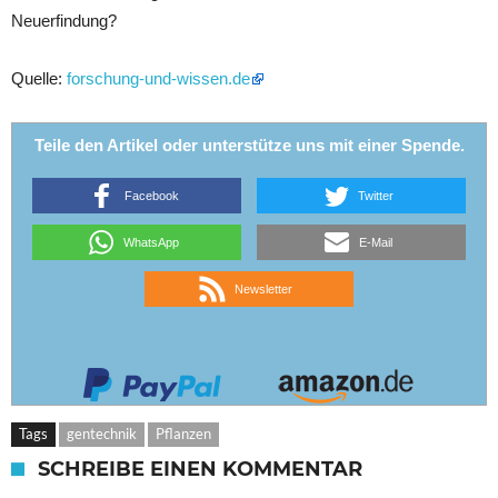
Neuerfindung?
Quelle:
forschung-und-wissen.de
Teile den Artikel oder unterstütze uns mit einer Spende.
Facebook
Twitter
WhatsApp
E-Mail
Newsletter
Tags
gentechnik
Pflanzen
SCHREIBE EINEN KOMMENTAR