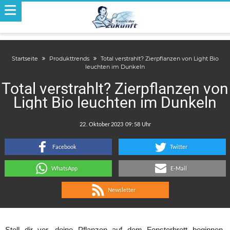
Startseite
Produkttrends
Total verstrahlt? Zierpflanzen von Light Bio
leuchten im Dunkeln
Total verstrahlt? Zierpflanzen von
Light Bio leuchten im Dunkeln
.
:
Facebook
Twitter
WhatsApp
E-Mail
Newsletter
Stell dir vor, deine Pflanzen auf dem Fensterbrett beginnen,