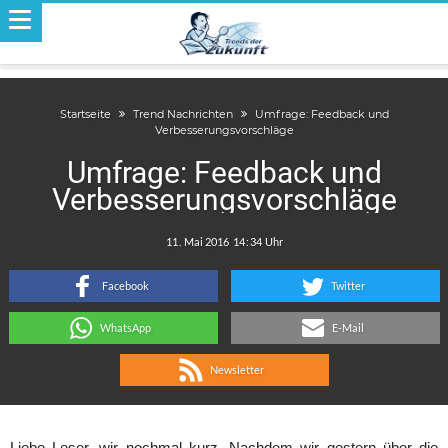
Startseite
Trend Nachrichten
Umfrage: Feedback und
Verbesserungsvorschläge
Umfrage: Feedback und
Verbesserungsvorschläge
.
:
Facebook
Twitter
WhatsApp
E-Mail
Newsletter
Liebe Leser, wir nochmal kurz. Nachdem wir gestern über die