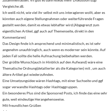
zusammenfassen. Vll gibt es dann etwas mehr Diskussion bzgl
Vergleiche zB.
Ich weiß nicht, wie viel ihr selbst mit uns interagieren wollt, aber es
könnten auch eigene Stellungnahmen oder weiterführende Fragen
gestellt werden, damit es etwas lebhafter wird.(Abgegrenzt zum
eigentlichen Artikel, ggf auch auf Themenseite, direkt in den
Kommentaren)
Das Design finde ich ansprechend und minimalistisch, es ist sehr
angenehm unaufdringlich, auch wenn es moderner sein könnte. Auf
jeden Fall sollte die helle Aufmachung beibehalten werden.
Der größte Wunsch(auch in Hinblick auf den Aufwand) wäre eine
Thematische Ordnung(detailierter als die Kategorien) mit , um auch
ältere Artikel gut wiederzufinden.
Eine Umsetzungsidee wären Hashtags, mit einer Suchseite und ggf
sogar verwandte Hashtags oder Hashtaggruppen.
Ein besonderes Plus sind die Sponsored Posts, ich finde das eine sehr
gute, weil eindeutige Herangehensweise.
Mit freundlichen Grüßen