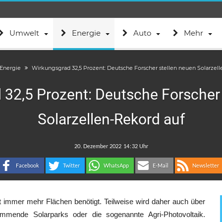
Umwelt
Energie
Auto
Mehr
Energie
Wirkungsgrad 32,5 Prozent: Deutsche Forscher stellen neuen Solarzel
 32,5 Prozent: Deutsche Forscher 
Solarzellen-Rekord auf
.
:
Facebook
Twitter
WhatsApp
E-Mail
Newsletter
 immer mehr Flächen benötigt. Teilweise wird daher auch über
mende Solarparks oder die sogenannte Agri-Photovoltaik.