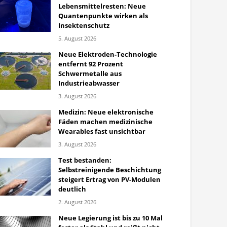
Lebensmittelresten: Neue
Quantenpunkte wirken als
Insektenschutz
5. August 2026
Neue Elektroden-Technologie
entfernt 92 Prozent
Schwermetalle aus
Industrieabwasser
3. August 2026
Medizin: Neue elektronische
Fäden machen medizinische
Wearables fast unsichtbar
3. August 2026
Test bestanden:
Selbstreinigende Beschichtung
steigert Ertrag von PV-Modulen
deutlich
2. August 2026
Neue Legierung ist bis zu 10 Mal