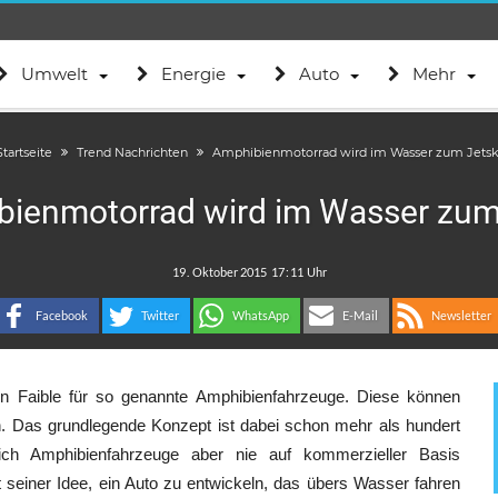
Umwelt
Energie
Auto
Mehr
Startseite
Trend Nachrichten
Amphibienmotorrad wird im Wasser zum Jetsk
ienmotorrad wird im Wasser zum
.
:
Facebook
Twitter
WhatsApp
E-Mail
Newsletter
in Faible für so genannte Amphibienfahrzeuge. Diese können
. Das grundlegende Konzept ist dabei schon mehr als hundert
ich Amphibienfahrzeuge aber nie auf kommerzieller Basis
 seiner Idee, ein Auto zu entwickeln, das übers Wasser fahren