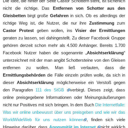
Die Idee, die hinter der Seite Castor Schottern steht, ist sicherlich
nicht die richtige. Das
Entfernen von Schotter aus den
Gleisbetten
birgt große
Gefahren
in sich. Ob es allerdings der
richtige Weg ist, die Nutzer, die nur ihre
Zustimmung
zum
Castor Protest
geben wollen, ins
Visier der Ermittlungen
geraten zu lassen, sei dahingestellt. Zu dieser Facebook Gruppe
gehören derzeit schon mehr als 4.500 Anhänger. Bereits 1.700
Facebook Nutzer haben die sogenannte „
Absichtserklärung
“
unterzeichnet mit der man angibt Schottersteine von den Gleisen
entfernen zu wollen. Man ließ verlauten, dass die
Ermittlungsbehörden
die Fälle einzeln prüfen wolle, da sich in
dieser
Absichtserklärung
möglicherweise ein Verstoß gegen
den Paragrafen
111 des StGB
verbirgt. Dieses zeigt, dass
online preisgegebene Informationen oder Meinungsäußerungen
nicht nur Positives mit sich bringen. In dem Buch
Die Internetfalle:
Was wir online unbewusst über uns preisgeben und wie wir das
WorldWideWeb für uns nutzen können
, finden sich viele
Hinweise darüber, dass
Anonymität im Internet
nicht wirklich