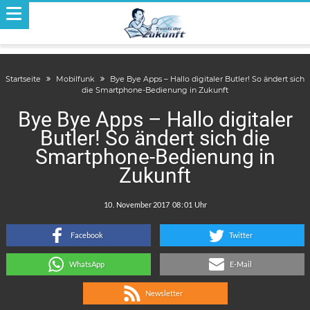
Startseite
Mobilfunk
Bye Bye Apps – Hallo digitaler Butler! So ändert sich
die Smartphone-Bedienung in Zukunft
Bye Bye Apps – Hallo digitaler
Butler! So ändert sich die
Smartphone-Bedienung in
Zukunft
.
:
Facebook
Twitter
WhatsApp
E-Mail
Newsletter