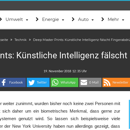
Umwelt
Energie
Auto
Mehr
tseite
Technik
Deep Master Prints: Künstliche Intelligenz fälscht Fingerabdr
ts: Künstliche Intelligenz fälsch
.
:
Facebook
Twitter
WhatsApp
E-Mail
Newsletter
 weiter zunimmt, wurden bisher noch keine zwei Personen mit
lt sich daher um ein biometrisches Merkmal, dass gerne zur
ystemen genutzt wird. So lassen sich beispielsweise viele
r der New York University haben nun allerdings gezeigt, dass