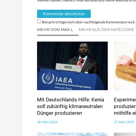
Meinen Namen, meine E-Mail-Adresse und meine Website in di
Benachrichtige mich über nachfolgende Kommentare via E-
MEHR VON MAX L.
MEHR AUS DER KATEGORIE 
Mit Deutschlands Hilfe: Kenia
Experimen
soll zukünftig klimaneutralen
produzie
Dünger produzieren
mithilfe 
28. März 2023
27. März 2023