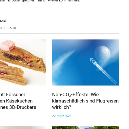
esem Browser speichern, bis ich wieder kommentiere.
Mail.
TECHNIK
t: Forscher
Non-CO₂-Effekte: Wie
ren Käsekuchen
klimaschädlich sind Flugreisen
eines 3D-Druckers
wirklich?
22. März 2023