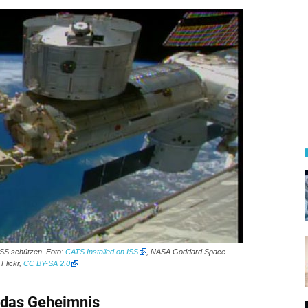
 ISS schützen. Foto:
CATS Installed on ISS
, NASA Goddard Space
 Flickr,
CC BY-SA 2.0
t das Geheimnis