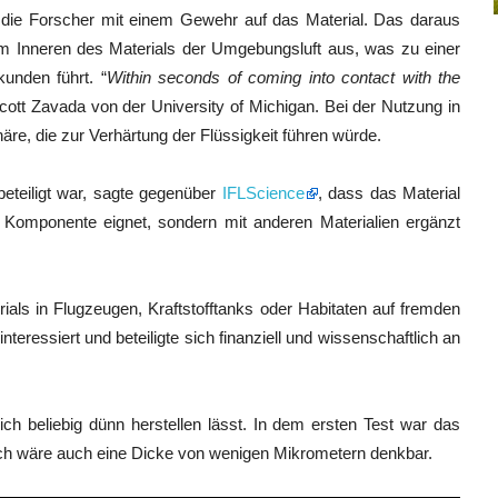
n die Forscher mit einem Gewehr auf das Material. Das daraus
 im Inneren des Materials der Umgebungsluft aus, was zu einer
kunden führt. “
Within seconds of coming into contact with the
Scott Zavada von der University of Michigan. Bei der Nutzung in
e, die zur Verhärtung der Flüssigkeit führen würde.
beteiligt war, sagte gegenüber
IFLScience
, dass das Material
le Komponente eignet, sondern mit anderen Materialien ergänzt
als in Flugzeugen, Kraftstofftanks oder Habitaten auf fremden
eressiert und beteiligte sich finanziell und wissenschaftlich an
ch beliebig dünn herstellen lässt. In dem ersten Test war das
tisch wäre auch eine Dicke von wenigen Mikrometern denkbar.