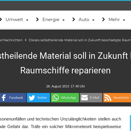
Umwelt
Energie
Auto
Mehr
nd Nachrichten
Dieses selbstheilende Material soll in Zukunft beschädigte Raum
theilende Material soll in Zukunf
Raumschiffe reparieren
.
:
Facebook
Twitter
WhatsApp
E-Mail
Newsletter
onenunfällen und technischen Unzulänglichkeiten stellen auch
e Gefahr dar. Träfe ein solcher Mikrometeorit beispielsweise