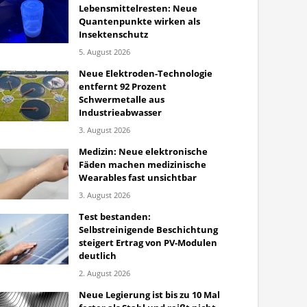
Lebensmittelresten: Neue
Quantenpunkte wirken als
Insektenschutz
5. August 2026
Neue Elektroden-Technologie
entfernt 92 Prozent
Schwermetalle aus
Industrieabwasser
3. August 2026
Medizin: Neue elektronische
Fäden machen medizinische
Wearables fast unsichtbar
3. August 2026
Test bestanden:
Selbstreinigende Beschichtung
steigert Ertrag von PV-Modulen
deutlich
2. August 2026
Neue Legierung ist bis zu 10 Mal