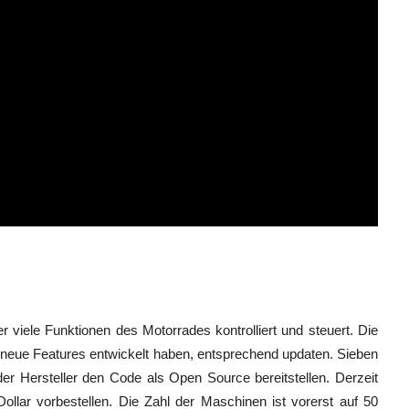
viele Funktionen des Motorrades kontrolliert und steuert. Die
 neue Features entwickelt haben, entsprechend updaten. Sieben
er Hersteller den Code als Open Source bereitstellen. Derzeit
ollar vorbestellen. Die Zahl der Maschinen ist vorerst auf 50