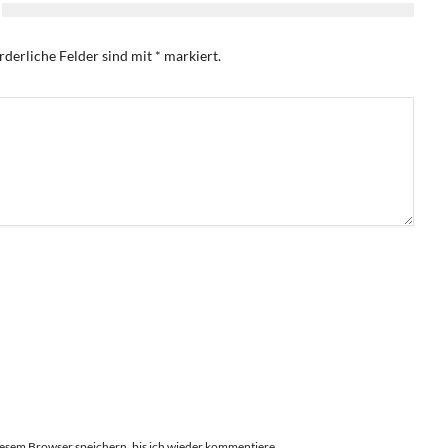
rderliche Felder sind mit
*
markiert.
esem Browser speichern, bis ich wieder kommentiere.