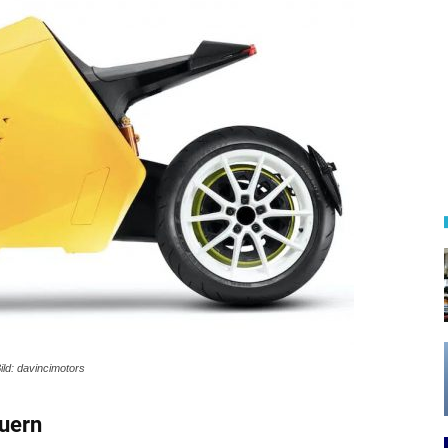
ild: davincimotors
auern