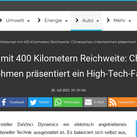
Umwelt
Energie
Auto
Mehr
-Motorrad mit 400 Kilometern Reichweite: Chinesisches Unternehmen präsentiert
 mit 400 Kilometern Reichweite: C
hmen präsentiert ein High-Tech-
.
:
Facebook
Twitter
WhatsApp
E-Mail
Newsletter
eller DaVinci Dynamics ein elektrisch angetriebenes
oneller Technik ausgestattet ist. Es balanciert sich selbst aus,