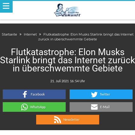
Startseite
Internet
Flutkatastrophe: Elon Musks Starlink bringt das Internet
zurück in überschwemmte Gebiete
Flutkatastrophe: Elon Musks
Starlink bringt das Internet zurück
in überschwemmte Gebiete
.
:
Facebook
Twitter
WhatsApp
E-Mail
Newsletter