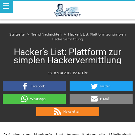
Startseite
Trend Nachrichten
Hacker’s List: Plattform zur simplen
Hackervermittlung
Hacker’s List: Plattform zur
simplen Hackervermittlung
.
:
Facebook
Twitter
WhatsApp
E-Mail
Newsletter
Auf der von Hacker’s List haben Nutzer die Möglichkeit,