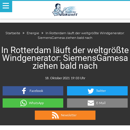
Startseite
Energie
In Rotterdam läuft der weltgrößte Windgenerator:
SiemensGamesa ziehen bald nach
In Rotterdam läuft der weltgrößte
Windgenerator: SiemensGamesa
ziehen bald nach
.
:
Facebook
Twitter
WhatsApp
E-Mail
Newsletter