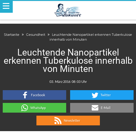
Startseite
Gesundheit
Leuchtende Nanopartikel erkennen Tuberkulose
innerhalb von Minuten
Leuchtende Nanopartikel
erkennen Tuberkulose innerhalb
von Minuten
.
:
Facebook
Twitter
WhatsApp
E-Mail
Newsletter