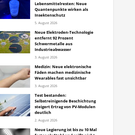
Lebensmittelresten: Neue
Quantenpunkte wirken als
Insektenschutz
5. August 2026
Neue Elektroden-Technologie
entfernt 92 Prozent
Schwermetalle aus
Industrieabwasser
3. August 2026
Medizin: Neue elektronische
Fäden machen medizinische
Wearables fast unsichtbar
3. August 2026
Test bestanden:
Selbstreinigende Beschichtung
steigert Ertrag von PV-Modulen
deutlich
2. August 2026
Neue Legierung ist bis zu 10 Mal