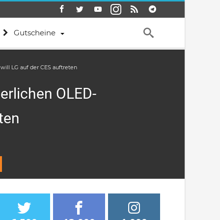
Gutscheine
ill LG auf der CES auftreten
uerlichen OLED-
ten