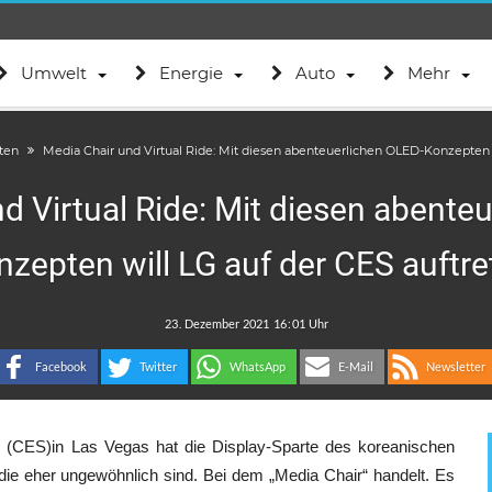
Umwelt
Energie
Auto
Mehr
ten
Media Chair und Virtual Ride: Mit diesen abenteuerlichen OLED-Konzepten w
d Virtual Ride: Mit diesen abente
nzepten will LG auf der CES auftre
.
:
Facebook
Twitter
WhatsApp
E-Mail
Newsletter
 (CES)in Las Vegas hat die Display-Sparte des koreanischen
 die eher ungewöhnlich sind. Bei dem „Media Chair“ handelt. Es