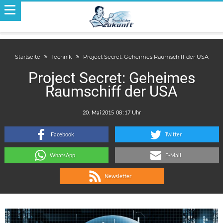
Startseite
Technik
Project Secret: Geheimes Raumschiff der USA
Project Secret: Geheimes
Raumschiff der USA
.
:
Facebook
Twitter
WhatsApp
E-Mail
Newsletter