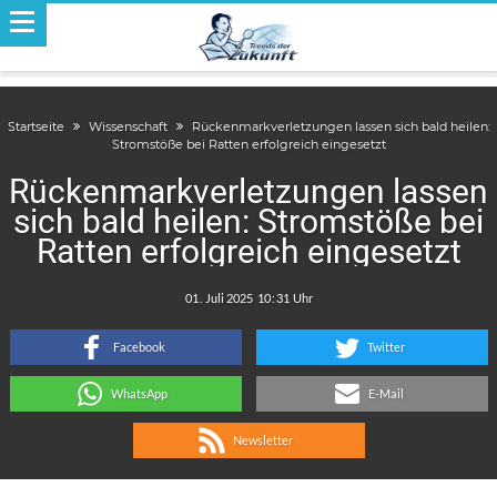
Startseite
Wissenschaft
Rückenmarkverletzungen lassen sich bald heilen:
Stromstöße bei Ratten erfolgreich eingesetzt
Rückenmarkverletzungen lassen
sich bald heilen: Stromstöße bei
Ratten erfolgreich eingesetzt
.
:
Facebook
Twitter
WhatsApp
E-Mail
Newsletter