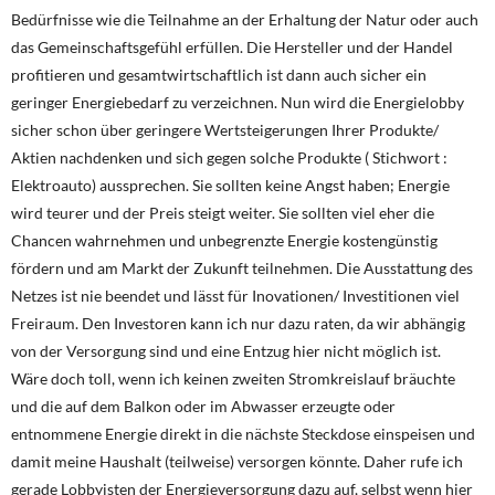
Bedürfnisse wie die Teilnahme an der Erhaltung der Natur oder auch
das Gemeinschaftsgefühl erfüllen. Die Hersteller und der Handel
profitieren und gesamtwirtschaftlich ist dann auch sicher ein
geringer Energiebedarf zu verzeichnen. Nun wird die Energielobby
sicher schon über geringere Wertsteigerungen Ihrer Produkte/
Aktien nachdenken und sich gegen solche Produkte ( Stichwort :
Elektroauto) aussprechen. Sie sollten keine Angst haben; Energie
wird teurer und der Preis steigt weiter. Sie sollten viel eher die
Chancen wahrnehmen und unbegrenzte Energie kostengünstig
fördern und am Markt der Zukunft teilnehmen. Die Ausstattung des
Netzes ist nie beendet und lässt für Inovationen/ Investitionen viel
Freiraum. Den Investoren kann ich nur dazu raten, da wir abhängig
von der Versorgung sind und eine Entzug hier nicht möglich ist.
Wäre doch toll, wenn ich keinen zweiten Stromkreislauf bräuchte
und die auf dem Balkon oder im Abwasser erzeugte oder
entnommene Energie direkt in die nächste Steckdose einspeisen und
damit meine Haushalt (teilweise) versorgen könnte. Daher rufe ich
gerade Lobbyisten der Energieversorgung dazu auf, selbst wenn hier