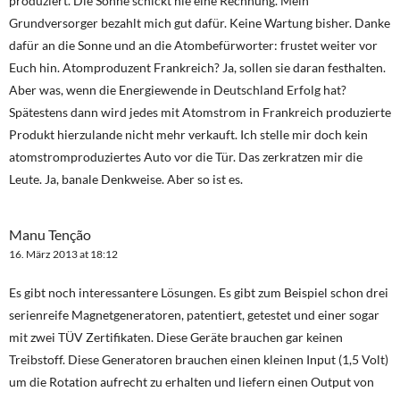
produziert. Die Sonne schickt nie eine Rechnung. Mein
Grundversorger bezahlt mich gut dafür. Keine Wartung bisher. Danke
dafür an die Sonne und an die Atombefürworter: frustet weiter vor
Euch hin. Atomproduzent Frankreich? Ja, sollen sie daran festhalten.
Aber was, wenn die Energiewende in Deutschland Erfolg hat?
Spätestens dann wird jedes mit Atomstrom in Frankreich produzierte
Produkt hierzulande nicht mehr verkauft. Ich stelle mir doch kein
atomstromproduziertes Auto vor die Tür. Das zerkratzen mir die
Leute. Ja, banale Denkweise. Aber so ist es.
Manu Tenção
16. März 2013 at 18:12
Es gibt noch interessantere Lösungen. Es gibt zum Beispiel schon drei
serienreife Magnetgeneratoren, patentiert, getestet und einer sogar
mit zwei TÜV Zertifikaten. Diese Geräte brauchen gar keinen
Treibstoff. Diese Generatoren brauchen einen kleinen Input (1,5 Volt)
um die Rotation aufrecht zu erhalten und liefern einen Output von