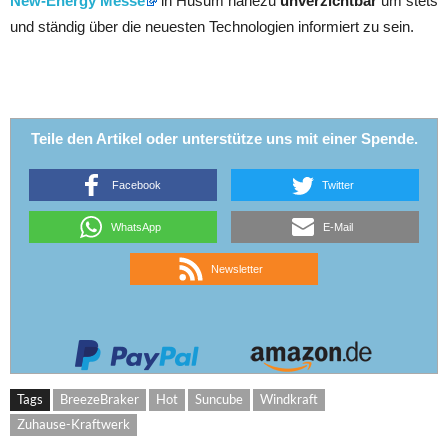
New-Energy Messe
in Husum nahezu
unverzichtbar
um stets
und ständig über die neuesten Technologien informiert zu sein.
Teile den Artikel oder unterstütze uns mit einer Spende.
Facebook
Twitter
WhatsApp
E-Mail
Newsletter
Tags
BreezeBraker
Hot
Suncube
Windkraft
Zuhause-Kraftwerk