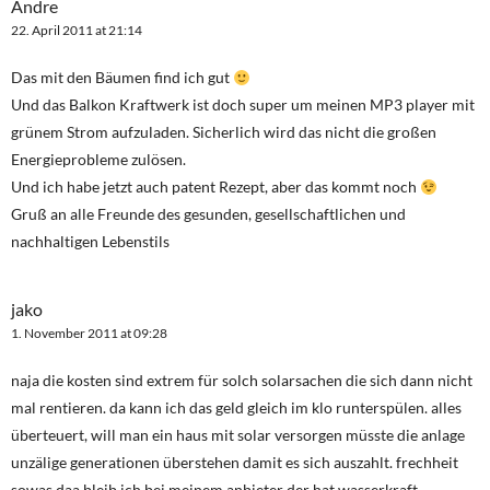
Andre
22. April 2011 at 21:14
Das mit den Bäumen find ich gut
Und das Balkon Kraftwerk ist doch super um meinen MP3 player mit
grünem Strom aufzuladen. Sicherlich wird das nicht die großen
Energieprobleme zulösen.
Und ich habe jetzt auch patent Rezept, aber das kommt noch
Gruß an alle Freunde des gesunden, gesellschaftlichen und
nachhaltigen Lebenstils
jako
1. November 2011 at 09:28
naja die kosten sind extrem für solch solarsachen die sich dann nicht
mal rentieren. da kann ich das geld gleich im klo runterspülen. alles
überteuert, will man ein haus mit solar versorgen müsste die anlage
unzälige generationen überstehen damit es sich auszahlt. frechheit
sowas daa bleib ich bei meinem anbieter der hat wasserkraft