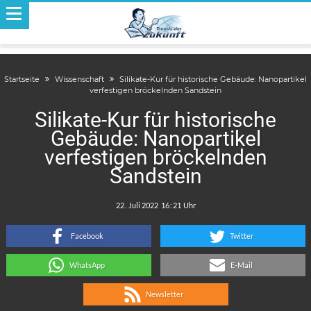
Startseite
Wissenschaft
Silikate-Kur für historische Gebäude: Nanopartikel
verfestigen bröckelnden Sandstein
Silikate-Kur für historische
Gebäude: Nanopartikel
verfestigen bröckelnden
Sandstein
.
:
Facebook
Twitter
WhatsApp
E-Mail
Newsletter