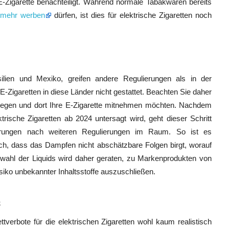
E-Zigarette benachteiligt. Während normale Tabakwaren bereits
t mehr werben
dürfen, ist dies für elektrische Zigaretten noch
silien und Mexiko, greifen andere Regulierungen als in der
E-Zigaretten in diese Länder nicht gestattet. Beachten Sie daher
fliegen und dort Ihre E-Zigarette mitnehmen möchten. Nachdem
rische Zigaretten ab 2024 untersagt wird, geht dieser Schritt
rungen nach weiteren Regulierungen im Raum. So ist es
ich, dass das Dampfen nicht abschätzbare Folgen birgt, worauf
swahl der Liquids wird daher geraten, zu Markenprodukten von
iko unbekannter Inhaltsstoffe auszuschließen.
s
tverbote für die elektrischen Zigaretten wohl kaum realistisch