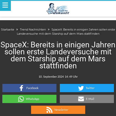
Startseite
Trend Nachrichten
SpaceX: Bereits in einigen Jahren sollen erste
Landeversuche mit dem Starship auf dem Mars stattfinden
SpaceX: Bereits in einigen Jahren
sollen erste Landeversuche mit
dem Starship auf dem Mars
stattfinden
.
:
Facebook
Twitter
WhatsApp
E-Mail
Newsletter