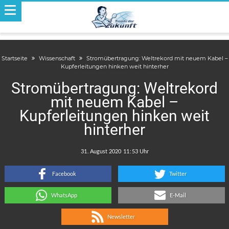
Startseite
Wissenschaft
Stromübertragung: Weltrekord mit neuem Kabel –
Kupferleitungen hinken weit hinterher
Stromübertragung: Weltrekord
mit neuem Kabel –
Kupferleitungen hinken weit
hinterher
.
:
Facebook
Twitter
WhatsApp
E-Mail
Newsletter