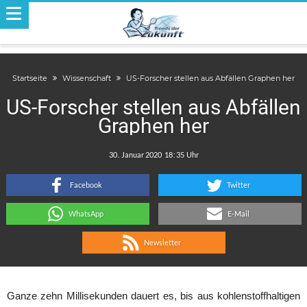
Startseite
Wissenschaft
US-Forscher stellen aus Abfällen Graphen her
US-Forscher stellen aus Abfällen
Graphen her
.
:
Facebook
Twitter
WhatsApp
E-Mail
Newsletter
Ganze zehn Millisekunden dauert es, bis aus kohlenstoffhaltigen